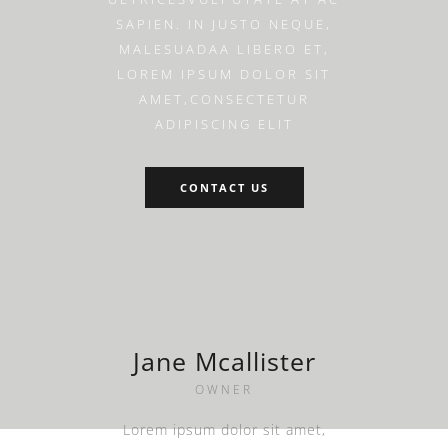
SAPIEN. IN JUSTO NEQUE,
MALESUADAA LIBERO ET,
LOREM IPSUM DOLOR SIT
AMET,CONSECTETUR
ADIPISCING ELIT
CONTACT US
Jane Mcallister
OWNER
Lorem ipsum dolor sit amet,