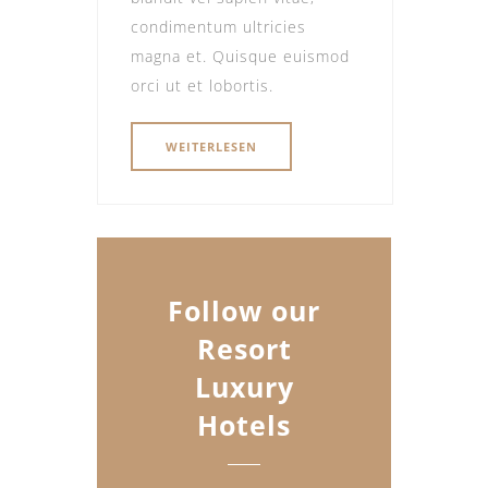
condimentum ultricies
magna et. Quisque euismod
orci ut et lobortis.
WEITERLESEN
Follow our
Resort
Luxury
Hotels