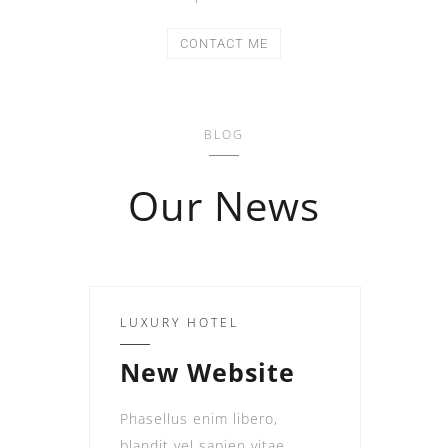
CONTACT ME
BLOG
Our News
LUXURY HOTEL
New Website
Phasellus enim libero,
blandit vel sapien vitae,