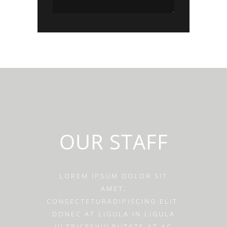
OUR STAFF
LOREM IPSUM DOLOR SIT
AMET,
CONSECTETURADIPISCING ELIT.
DONEC AT LIGULA IN LIGULA
ULTRICESVULPUTATE AT AC