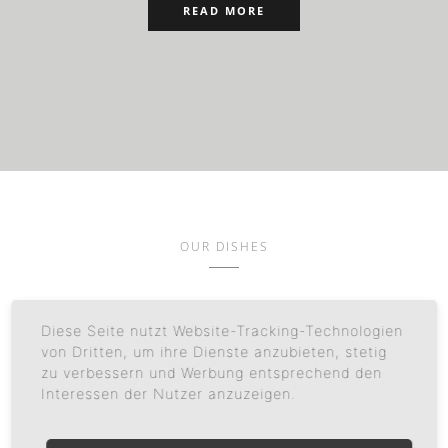
READ MORE
OUR DISHES
The Menu
Diese Seite nutzt Website-Tracking-Technologien
von Dritten, um ihre Dienste anzubieten, stetig
zu verbessern und Werbung entsprechend den
Interessen der Nutzer anzuzeigen.
ADUR AMET
$ 12