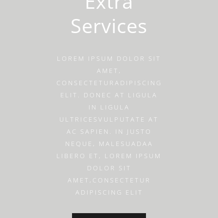
Extra
Services
LOREM IPSUM DOLOR SIT
AMET,
CONSECTETURADIPISCING
ELIT. DONEC AT LIGULA
IN LIGULA
ULTRICESVULPUTATE AT
AC SAPIEN. IN JUSTO
NEQUE, MALESUADAA
LIBERO ET, LOREM IPSUM
DOLOR SIT
AMET,CONSECTETUR
ADIPISCING ELIT