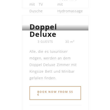
Doppel
HOTEL ALPHAOMEGA
Deluxe
3 GUESTS
30 m²
Alle, die es luxuriöser
mögen, werden an dem
Doppel Deluxe Zimmer mit
Kingsize Bett und Minibar
gefallen finden.
BOOK NOW FROM 55
€