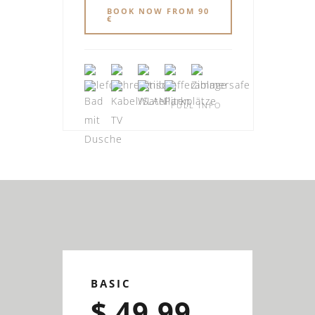
BOOK NOW FROM 90
€
FULL INFO
BASIC
$ 49.99