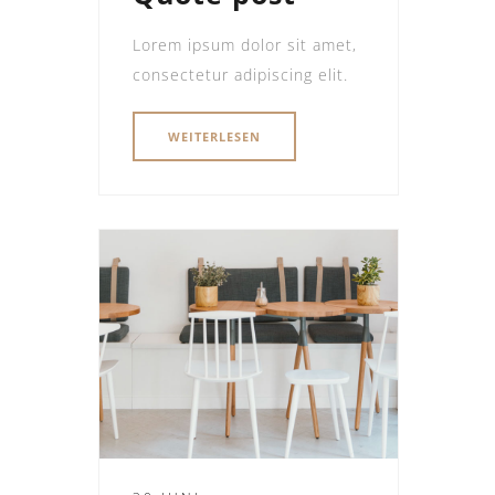
Lorem ipsum dolor sit amet,
consectetur adipiscing elit.
WEITERLESEN