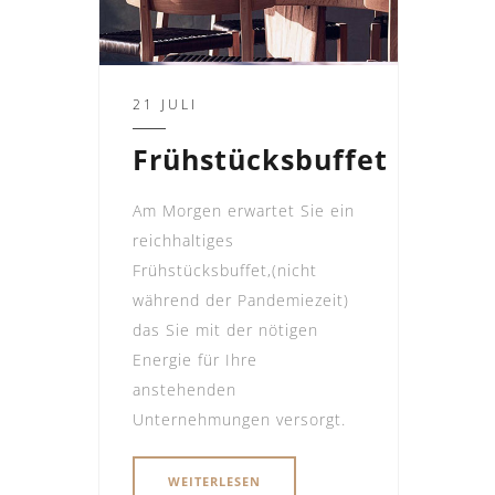
21 JULI
Frühstücksbuffet
Am Morgen erwartet Sie ein
reichhaltiges
Frühstücksbuffet,(nicht
während der Pandemiezeit)
das Sie mit der nötigen
Energie für Ihre
anstehenden
Unternehmungen versorgt.
WEITERLESEN