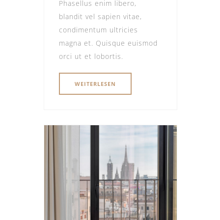
Phasellus enim libero,
blandit vel sapien vitae,
condimentum ultricies
magna et. Quisque euismod
orci ut et lobortis.
WEITERLESEN