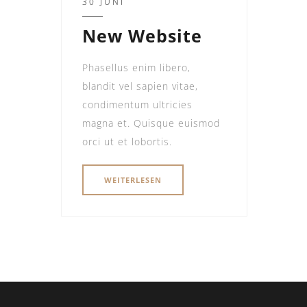
30 JUNI
New Website
Phasellus enim libero,
blandit vel sapien vitae,
condimentum ultricies
magna et. Quisque euismod
orci ut et lobortis.
WEITERLESEN